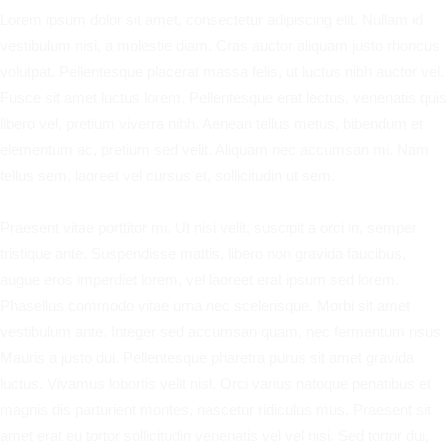
Lorem ipsum dolor sit amet, consectetur adipiscing elit. Nullam id
vestibulum nisi, a molestie diam. Cras auctor aliquam justo rhoncus
volutpat. Pellentesque placerat massa felis, ut luctus nibh auctor vel.
Fusce sit amet luctus lorem. Pellentesque erat lectus, venenatis quis
libero vel, pretium viverra nibh. Aenean tellus metus, bibendum et
elementum ac, pretium sed velit. Aliquam nec accumsan mi. Nam
tellus sem, laoreet vel cursus et, sollicitudin ut sem.
Praesent vitae porttitor mi. Ut nisi velit, suscipit a orci in, semper
tristique ante. Suspendisse mattis, libero non gravida faucibus,
augue eros imperdiet lorem, vel laoreet erat ipsum sed lorem.
Phasellus commodo vitae urna nec scelerisque. Morbi sit amet
vestibulum ante. Integer sed accumsan quam, nec fermentum risus.
Mauris a justo dui. Pellentesque pharetra purus sit amet gravida
luctus. Vivamus lobortis velit nisl. Orci varius natoque penatibus et
magnis dis parturient montes, nascetur ridiculus mus. Praesent sit
amet erat eu tortor sollicitudin venenatis vel vel nisi. Sed tortor dui,