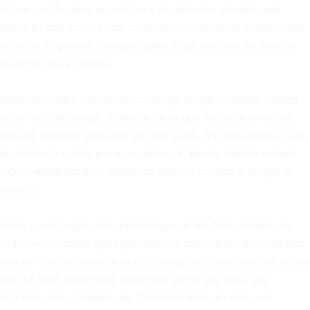
dictum quis faucibus ac, semper a dui. Interdum et malesuada
fames ac ante ipsum primis in faucibus. Suspendisse sodales porta
tellus auctor gravida. Quisque sagittis turpis non enim tincidunt, ac
maximus purus volutpat.
Nulla quis sapien consequat eros feugiat feugiat. Curabitur sodales
lacus vel mollis feugiat. Mauris ac lacus quis nisi rhoncus rutrum.
Aliquam euismod, enim quis faucibus mattis, nisl velit egestas risus,
at pellentesque enim purus non metus. In lobortis ultricies semper.
Cras volutpat interdum accumsan. Aliquam tincidunt et magna ac
pharetra.
Etiam in velit sagittis diam pellentesque iaculis. Nam vehicula, mi
sed rhoncus laoreet, ligula justo posuere tellus, id posuere nulla felis
quis ex. Sed quis elementum elit. Quisque ac massa eleifend, lacinia
sem sit amet, aliquet eros. Maecenas lacinia erat dolor, sed
maximus massa tempus quis. Nullam facilisis nisi vitae sem