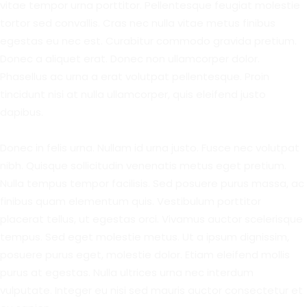
vitae tempor urna porttitor. Pellentesque feugiat molestie
tortor sed convallis. Cras nec nulla vitae metus finibus
egestas eu nec est. Curabitur commodo gravida pretium.
Donec a aliquet erat. Donec non ullamcorper dolor.
Phasellus ac urna a erat volutpat pellentesque. Proin
tincidunt nisi at nulla ullamcorper, quis eleifend justo
dapibus.
Donec in felis urna. Nullam id urna justo. Fusce nec volutpat
nibh. Quisque sollicitudin venenatis metus eget pretium.
Nulla tempus tempor facilisis. Sed posuere purus massa, ac
finibus quam elementum quis. Vestibulum porttitor
placerat tellus, ut egestas orci. Vivamus auctor scelerisque
tempus. Sed eget molestie metus. Ut a ipsum dignissim,
posuere purus eget, molestie dolor. Etiam eleifend mollis
purus at egestas. Nulla ultrices urna nec interdum
vulputate. Integer eu nisi sed mauris auctor consectetur et