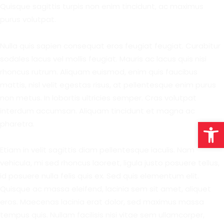
Quisque sagittis turpis non enim tincidunt, ac maximus
purus volutpat.
Nulla quis sapien consequat eros feugiat feugiat. Curabitur
sodales lacus vel mollis feugiat. Mauris ac lacus quis nisi
rhoncus rutrum. Aliquam euismod, enim quis faucibus
mattis, nisl velit egestas risus, at pellentesque enim purus
non metus. In lobortis ultricies semper. Cras volutpat
interdum accumsan. Aliquam tincidunt et magna ac
Open
pharetra.
Etiam in velit sagittis diam pellentesque iaculis. Nam
vehicula, mi sed rhoncus laoreet, ligula justo posuere tellus,
id posuere nulla felis quis ex. Sed quis elementum elit.
Quisque ac massa eleifend, lacinia sem sit amet, aliquet
eros. Maecenas lacinia erat dolor, sed maximus massa
tempus quis. Nullam facilisis nisi vitae sem ullamcorper,