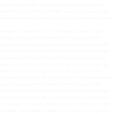
pretium viverra nibh. Aenean tellus metus, bibendum et
elementum ac, pretium sed velit. Aliquam nec accumsan
mi. Nam tellus sem, laoreet vel cursus et, sollicitudin ut sem.
Praesent vitae porttitor mi. Ut nisi velit, suscipit a orci in,
semper tristique ante. Suspendisse mattis, libero non
gravida faucibus, augue eros imperdiet lorem, vel laoreet
erat ipsum sed lorem. Phasellus commodo vitae urna nec
scelerisque. Morbi sit amet vestibulum ante. Integer sed
accumsan quam, nec fermentum risus. Mauris a justo dui.
Pellentesque pharetra purus sit amet gravida luctus.
Vivamus lobortis velit nisl. Orci varius natoque penatibus et
magnis dis parturient montes, nascetur ridiculus mus.
Praesent sit amet erat eu tortor sollicitudin venenatis vel
vel nisi. Sed tortor dui, dictum quis faucibus ac, semper a
dui. Interdum et malesuada fames ac ante ipsum primis in
faucibus. Suspendisse sodales porta tellus auctor gravida.