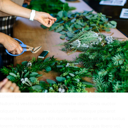
Lorem ipsum dolor sit amet, consectetur adipiscing elit.
Nullam id vestibulum nisi, a molestie diam. Cras auctor
aliquam justo rhoncus volutpat. Pellentesque placerat
massa felis, ut luctus nibh auctor vel. Fusce sit amet luctus
lorem. Pellentesque erat lectus, venenatis quis libero vel,